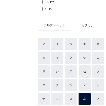
LADYS
KIDS
アルファベット
カタカナ
ア
イ
ウ
エ
オ
カ
キ
ク
ケ
コ
サ
シ
ス
セ
ソ
タ
チ
ツ
テ
ト
ナ
ニ
ヌ
ネ
ノ