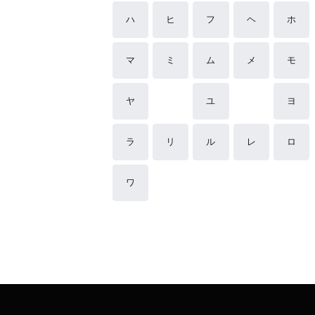
ハ
ヒ
フ
ヘ
ホ
マ
ミ
ム
メ
モ
ヤ
ユ
ヨ
ラ
リ
ル
レ
ロ
ワ