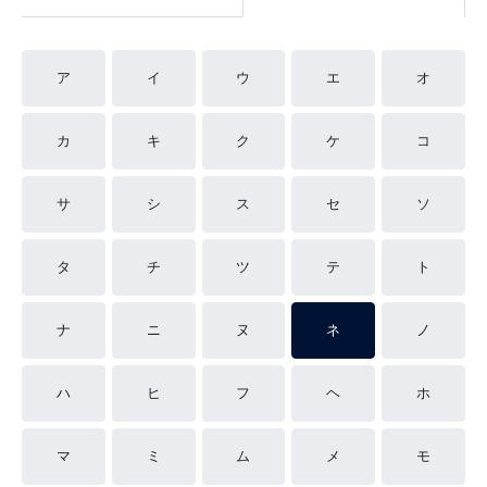
ア
イ
ウ
エ
オ
カ
キ
ク
ケ
コ
サ
シ
ス
セ
ソ
タ
チ
ツ
テ
ト
ナ
ニ
ヌ
ネ
ノ
ハ
ヒ
フ
ヘ
ホ
マ
ミ
ム
メ
モ