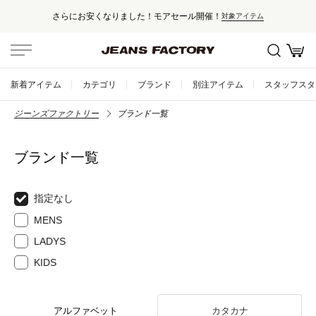
さらにお安くなりました！モアセール開催！
対象アイテム
新着アイテム
カテゴリ
ブランド
別注アイテム
スタッフスタ
ジーンズファクトリー
ブランド一覧
ブランド一覧
指定なし
MENS
LADYS
KIDS
アルファベット
カタカナ