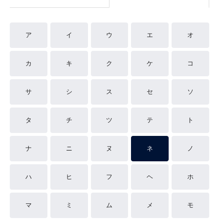
ア
イ
ウ
エ
オ
カ
キ
ク
ケ
コ
サ
シ
ス
セ
ソ
タ
チ
ツ
テ
ト
ナ
ニ
ヌ
ネ
ノ
ハ
ヒ
フ
ヘ
ホ
マ
ミ
ム
メ
モ