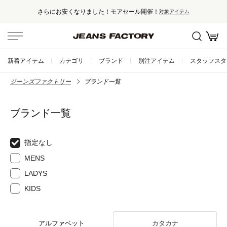
さらにお安くなりました！モアセール開催！
対象アイテム
新着アイテム
カテゴリ
ブランド
別注アイテム
スタッフスタ
ジーンズファクトリー
ブランド一覧
ブランド一覧
指定なし
MENS
LADYS
KIDS
アルファベット
カタカナ