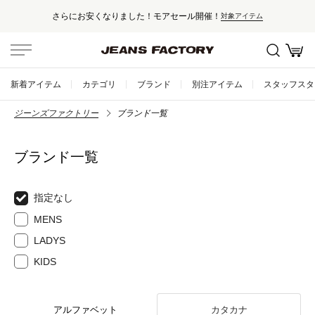
さらにお安くなりました！モアセール開催！
対象アイテム
新着アイテム
カテゴリ
ブランド
別注アイテム
スタッフスタ
ジーンズファクトリー
ブランド一覧
ブランド一覧
指定なし
MENS
LADYS
KIDS
アルファベット
カタカナ