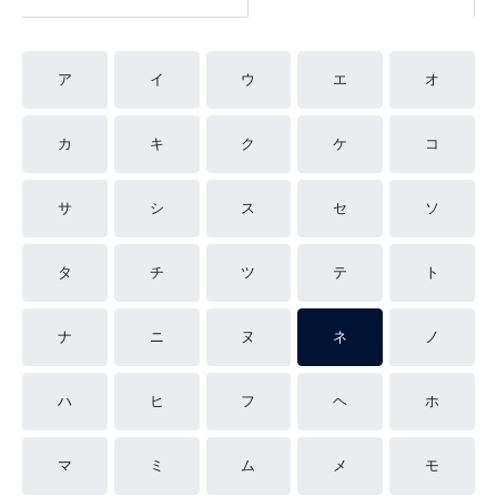
ア
イ
ウ
エ
オ
カ
キ
ク
ケ
コ
サ
シ
ス
セ
ソ
タ
チ
ツ
テ
ト
ナ
ニ
ヌ
ネ
ノ
ハ
ヒ
フ
ヘ
ホ
マ
ミ
ム
メ
モ