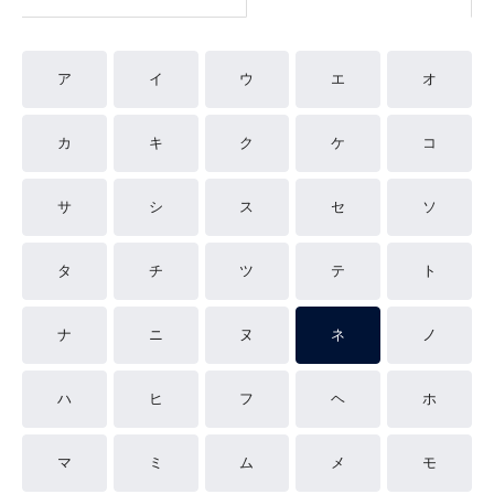
ア
イ
ウ
エ
オ
カ
キ
ク
ケ
コ
サ
シ
ス
セ
ソ
タ
チ
ツ
テ
ト
ナ
ニ
ヌ
ネ
ノ
ハ
ヒ
フ
ヘ
ホ
マ
ミ
ム
メ
モ