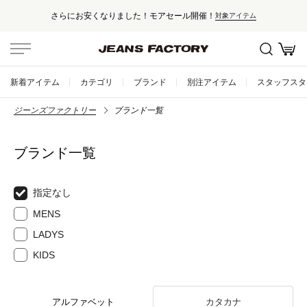
さらにお安くなりました！モアセール開催！
対象アイテム
新着アイテム
カテゴリ
ブランド
別注アイテム
スタッフスタ
ジーンズファクトリー
ブランド一覧
ブランド一覧
指定なし
MENS
LADYS
KIDS
アルファベット
カタカナ