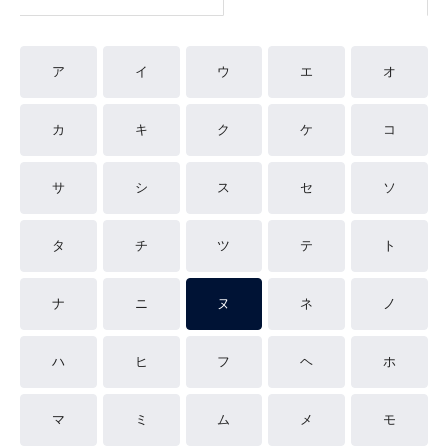
ア
イ
ウ
エ
オ
カ
キ
ク
ケ
コ
サ
シ
ス
セ
ソ
タ
チ
ツ
テ
ト
ナ
ニ
ヌ
ネ
ノ
ハ
ヒ
フ
ヘ
ホ
マ
ミ
ム
メ
モ