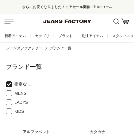
さらにお安くなりました！モアセール開催！
対象アイテム
新着アイテム
カテゴリ
ブランド
別注アイテム
スタッフスタ
ジーンズファクトリー
ブランド一覧
ブランド一覧
指定なし
MENS
LADYS
KIDS
アルファベット
カタカナ