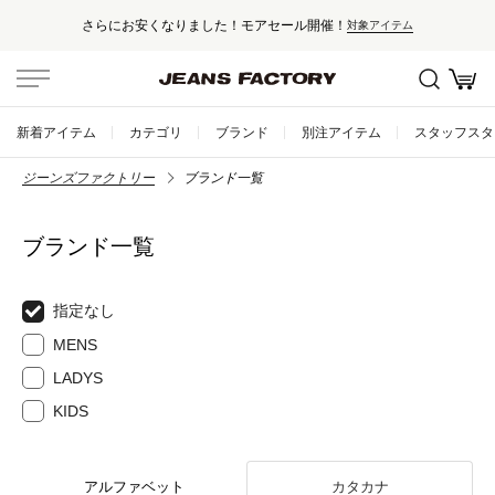
さらにお安くなりました！モアセール開催！
対象アイテム
新着アイテム
カテゴリ
ブランド
別注アイテム
スタッフスタ
ジーンズファクトリー
ブランド一覧
ブランド一覧
指定なし
MENS
LADYS
KIDS
アルファベット
カタカナ