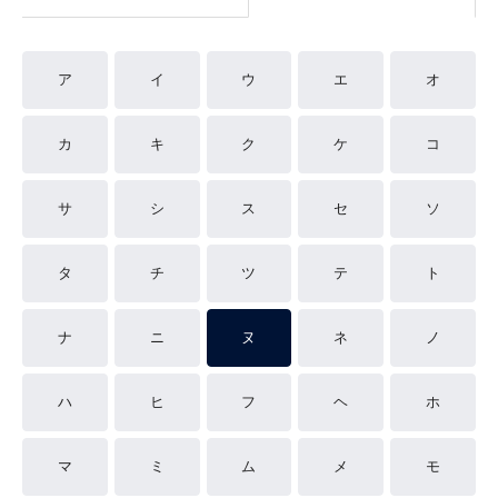
ア
イ
ウ
エ
オ
カ
キ
ク
ケ
コ
サ
シ
ス
セ
ソ
タ
チ
ツ
テ
ト
ナ
ニ
ヌ
ネ
ノ
ハ
ヒ
フ
ヘ
ホ
マ
ミ
ム
メ
モ