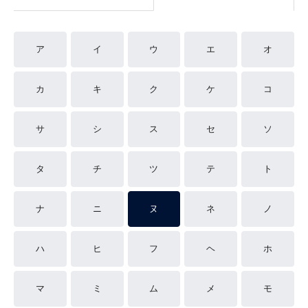
ア
イ
ウ
エ
オ
カ
キ
ク
ケ
コ
サ
シ
ス
セ
ソ
タ
チ
ツ
テ
ト
ナ
ニ
ヌ
ネ
ノ
ハ
ヒ
フ
ヘ
ホ
マ
ミ
ム
メ
モ