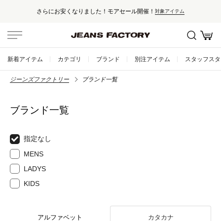
さらにお安くなりました！モアセール開催！
対象アイテム
新着アイテム
カテゴリ
ブランド
別注アイテム
スタッフスタ
ジーンズファクトリー
ブランド一覧
ブランド一覧
指定なし
MENS
LADYS
KIDS
アルファベット
カタカナ