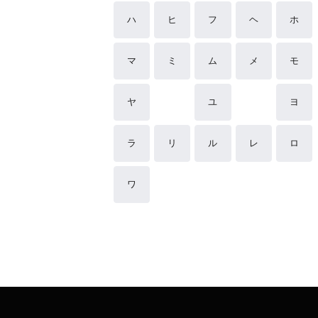
ハ
ヒ
フ
ヘ
ホ
マ
ミ
ム
メ
モ
ヤ
ユ
ヨ
ラ
リ
ル
レ
ロ
ワ