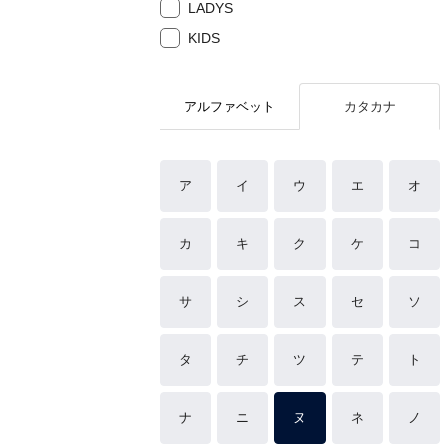
LADYS
KIDS
アルファベット
カタカナ
ア
イ
ウ
エ
オ
カ
キ
ク
ケ
コ
サ
シ
ス
セ
ソ
タ
チ
ツ
テ
ト
ナ
ニ
ヌ
ネ
ノ