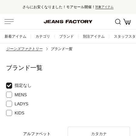
さらにお安くなりました！モアセール開催！
対象アイテム
新着アイテム
カテゴリ
ブランド
別注アイテム
スタッフスタ
ジーンズファクトリー
ブランド一覧
ブランド一覧
指定なし
MENS
LADYS
KIDS
アルファベット
カタカナ