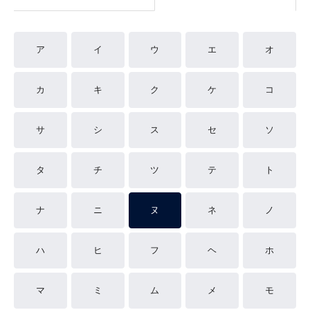
ア
イ
ウ
エ
オ
カ
キ
ク
ケ
コ
サ
シ
ス
セ
ソ
タ
チ
ツ
テ
ト
ナ
ニ
ヌ
ネ
ノ
ハ
ヒ
フ
ヘ
ホ
マ
ミ
ム
メ
モ