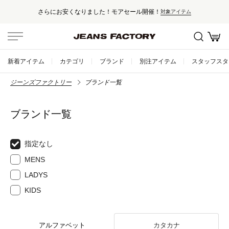
さらにお安くなりました！モアセール開催！
対象アイテム
新着アイテム
カテゴリ
ブランド
別注アイテム
スタッフスタ
ジーンズファクトリー
ブランド一覧
ブランド一覧
指定なし
MENS
LADYS
KIDS
アルファベット
カタカナ