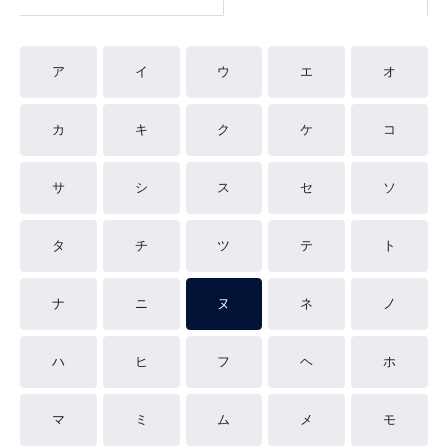
ア
イ
ウ
エ
オ
カ
キ
ク
ケ
コ
サ
シ
ス
セ
ソ
タ
チ
ツ
テ
ト
ナ
ニ
ヌ
ネ
ノ
ハ
ヒ
フ
ヘ
ホ
マ
ミ
ム
メ
モ