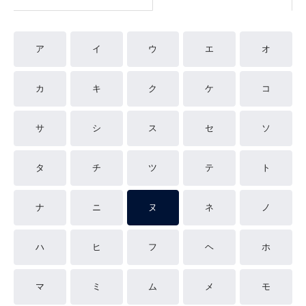
ア
イ
ウ
エ
オ
カ
キ
ク
ケ
コ
サ
シ
ス
セ
ソ
タ
チ
ツ
テ
ト
ナ
ニ
ヌ
ネ
ノ
ハ
ヒ
フ
ヘ
ホ
マ
ミ
ム
メ
モ