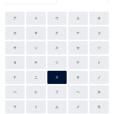
ア
イ
ウ
エ
オ
カ
キ
ク
ケ
コ
サ
シ
ス
セ
ソ
タ
チ
ツ
テ
ト
ナ
ニ
ヌ
ネ
ノ
ハ
ヒ
フ
ヘ
ホ
マ
ミ
ム
メ
モ