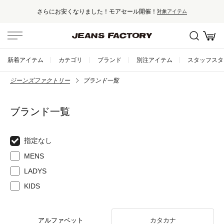
さらにお安くなりました！モアセール開催！
対象アイテム
新着アイテム
カテゴリ
ブランド
別注アイテム
スタッフスタ
ジーンズファクトリー
ブランド一覧
ブランド一覧
指定なし
MENS
LADYS
KIDS
アルファベット
カタカナ