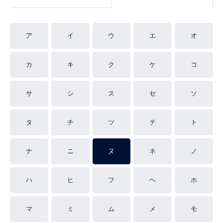
ア
イ
ウ
エ
オ
カ
キ
ク
ケ
コ
サ
シ
ス
セ
ソ
タ
チ
ツ
テ
ト
ナ
ニ
ヌ
ネ
ノ
ハ
ヒ
フ
ヘ
ホ
マ
ミ
ム
メ
モ