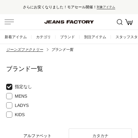
さらにお安くなりました！モアセール開催！
対象アイテム
新着アイテム
カテゴリ
ブランド
別注アイテム
スタッフスタ
ジーンズファクトリー
ブランド一覧
ブランド一覧
指定なし
MENS
LADYS
KIDS
アルファベット
カタカナ