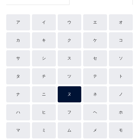
ア
イ
ウ
エ
オ
カ
キ
ク
ケ
コ
サ
シ
ス
セ
ソ
タ
チ
ツ
テ
ト
ナ
ニ
ヌ
ネ
ノ
ハ
ヒ
フ
ヘ
ホ
マ
ミ
ム
メ
モ