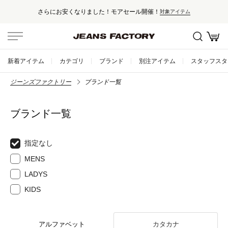
さらにお安くなりました！モアセール開催！
対象アイテム
新着アイテム
カテゴリ
ブランド
別注アイテム
スタッフスタ
ジーンズファクトリー
ブランド一覧
ブランド一覧
指定なし
MENS
LADYS
KIDS
アルファベット
カタカナ