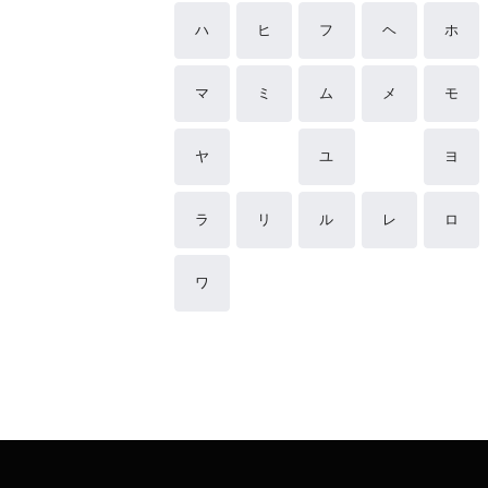
ハ
ヒ
フ
ヘ
ホ
マ
ミ
ム
メ
モ
ヤ
ユ
ヨ
ラ
リ
ル
レ
ロ
ワ