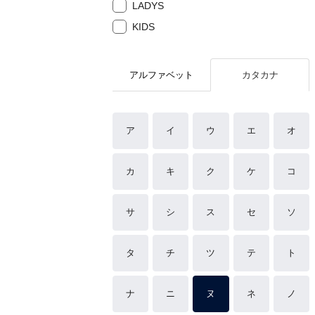
LADYS
KIDS
アルファベット
カタカナ
ア
イ
ウ
エ
オ
カ
キ
ク
ケ
コ
サ
シ
ス
セ
ソ
タ
チ
ツ
テ
ト
ナ
ニ
ヌ
ネ
ノ