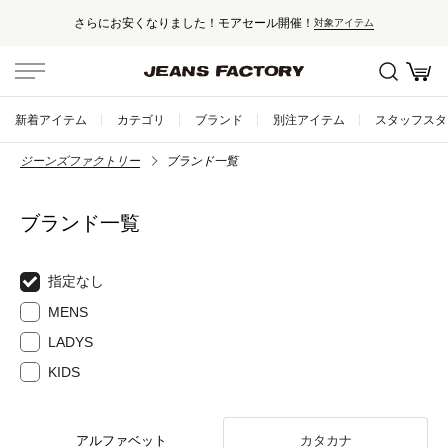
さらにお安くなりました！モアセール開催！
対象アイテム
新着アイテム
カテゴリ
ブランド
別注アイテム
スタッフスタ
ジーンズファクトリー
ブランド一覧
ブランド一覧
指定なし
MENS
LADYS
KIDS
アルファベット
カタカナ