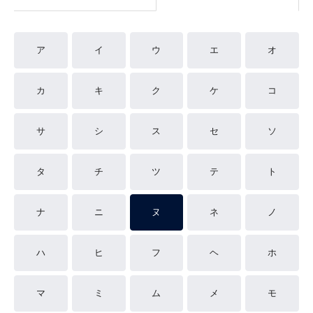
ア
イ
ウ
エ
オ
カ
キ
ク
ケ
コ
サ
シ
ス
セ
ソ
タ
チ
ツ
テ
ト
ナ
ニ
ヌ
ネ
ノ
ハ
ヒ
フ
ヘ
ホ
マ
ミ
ム
メ
モ