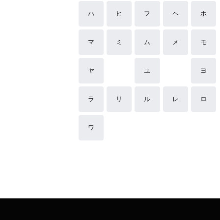
ハ
ヒ
フ
ヘ
ホ
マ
ミ
ム
メ
モ
ヤ
ユ
ヨ
ラ
リ
ル
レ
ロ
ワ