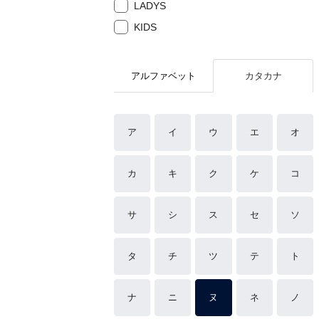
LADYS
KIDS
アルファベット
カタカナ
ア
イ
ウ
エ
オ
カ
キ
ク
ケ
コ
サ
シ
ス
セ
ソ
タ
チ
ツ
テ
ト
ナ
ニ
ヌ
ネ
ノ