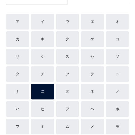
ア
イ
ウ
エ
オ
カ
キ
ク
ケ
コ
サ
シ
ス
セ
ソ
タ
チ
ツ
テ
ト
ナ
ニ
ヌ
ネ
ノ
ハ
ヒ
フ
ヘ
ホ
マ
ミ
ム
メ
モ