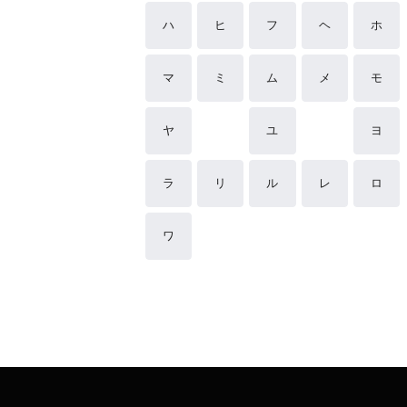
ハ
ヒ
フ
ヘ
ホ
マ
ミ
ム
メ
モ
ヤ
ユ
ヨ
ラ
リ
ル
レ
ロ
ワ