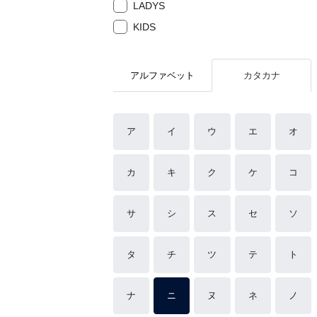
LADYS
KIDS
アルファベット
カタカナ
ア
イ
ウ
エ
オ
カ
キ
ク
ケ
コ
サ
シ
ス
セ
ソ
タ
チ
ツ
テ
ト
ナ
ニ
ヌ
ネ
ノ