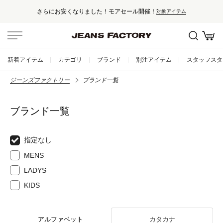
さらにお安くなりました！モアセール開催！
対象アイテム
新着アイテム
カテゴリ
ブランド
別注アイテム
スタッフスタ
ジーンズファクトリー
ブランド一覧
ブランド一覧
指定なし
MENS
LADYS
KIDS
アルファベット
カタカナ