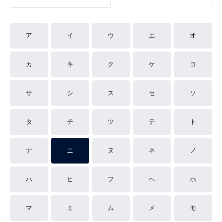
ア
イ
ウ
エ
オ
カ
キ
ク
ケ
コ
サ
シ
ス
セ
ソ
タ
チ
ツ
テ
ト
ナ
ニ
ヌ
ネ
ノ
ハ
ヒ
フ
ヘ
ホ
マ
ミ
ム
メ
モ