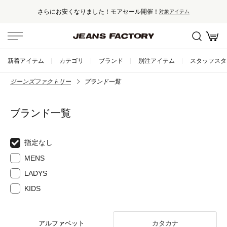
さらにお安くなりました！モアセール開催！
対象アイテム
新着アイテム
カテゴリ
ブランド
別注アイテム
スタッフスタ
ジーンズファクトリー
ブランド一覧
ブランド一覧
指定なし
MENS
LADYS
KIDS
アルファベット
カタカナ