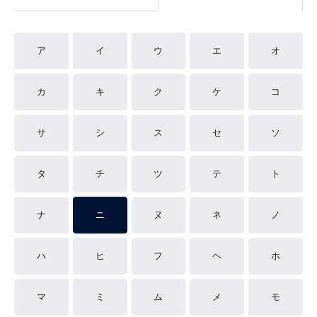
ア
イ
ウ
エ
オ
カ
キ
ク
ケ
コ
サ
シ
ス
セ
ソ
タ
チ
ツ
テ
ト
ナ
ニ
ヌ
ネ
ノ
ハ
ヒ
フ
ヘ
ホ
マ
ミ
ム
メ
モ