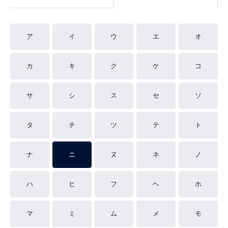
ア
イ
ウ
エ
オ
カ
キ
ク
ケ
コ
サ
シ
ス
セ
ソ
タ
チ
ツ
テ
ト
ナ
ニ
ヌ
ネ
ノ
ハ
ヒ
フ
ヘ
ホ
マ
ミ
ム
メ
モ