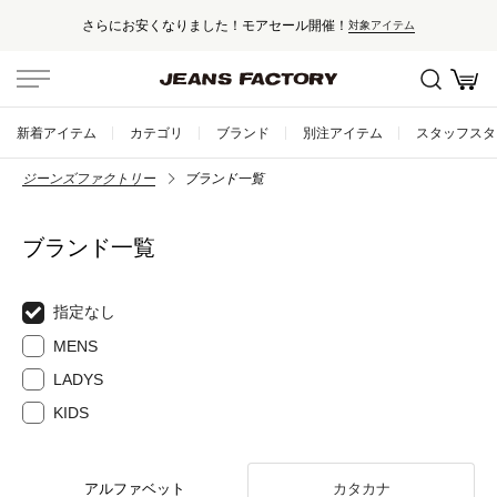
さらにお安くなりました！モアセール開催！
対象アイテム
新着アイテム
カテゴリ
ブランド
別注アイテム
スタッフスタ
ジーンズファクトリー
ブランド一覧
ブランド一覧
指定なし
MENS
LADYS
KIDS
アルファベット
カタカナ