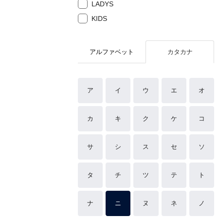
LADYS
KIDS
アルファベット
カタカナ
ア
イ
ウ
エ
オ
カ
キ
ク
ケ
コ
サ
シ
ス
セ
ソ
タ
チ
ツ
テ
ト
ナ
ニ
ヌ
ネ
ノ