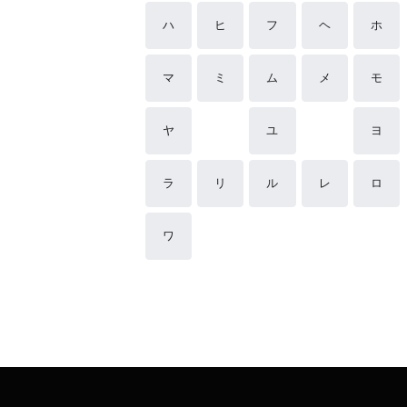
ハ
ヒ
フ
ヘ
ホ
マ
ミ
ム
メ
モ
ヤ
ユ
ヨ
ラ
リ
ル
レ
ロ
ワ