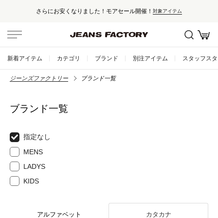
さらにお安くなりました！モアセール開催！
対象アイテム
新着アイテム
カテゴリ
ブランド
別注アイテム
スタッフスタ
ジーンズファクトリー
ブランド一覧
ブランド一覧
指定なし
MENS
LADYS
KIDS
アルファベット
カタカナ