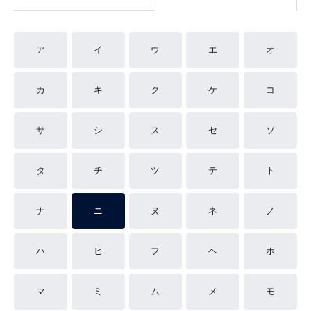
ア
イ
ウ
エ
オ
カ
キ
ク
ケ
コ
サ
シ
ス
セ
ソ
タ
チ
ツ
テ
ト
ナ
ニ
ヌ
ネ
ノ
ハ
ヒ
フ
ヘ
ホ
マ
ミ
ム
メ
モ