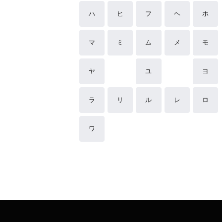
ハ
ヒ
フ
ヘ
ホ
マ
ミ
ム
メ
モ
ヤ
ユ
ヨ
ラ
リ
ル
レ
ロ
ワ