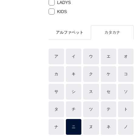
LADYS
KIDS
アルファベット
カタカナ
ア
イ
ウ
エ
オ
カ
キ
ク
ケ
コ
サ
シ
ス
セ
ソ
タ
チ
ツ
テ
ト
ナ
ニ
ヌ
ネ
ノ