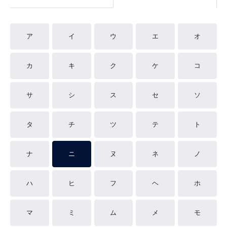
ア
イ
ウ
エ
オ
カ
キ
ク
ケ
コ
サ
シ
ス
セ
ソ
タ
チ
ツ
テ
ト
ナ
ニ
ヌ
ネ
ノ
ハ
ヒ
フ
ヘ
ホ
マ
ミ
ム
メ
モ