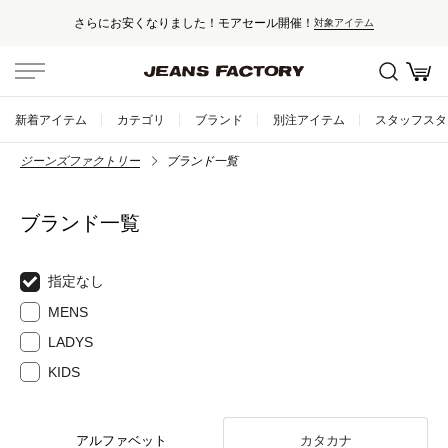
さらにお安くなりました！モアセール開催！
対象アイテム
新着アイテム
カテゴリ
ブランド
別注アイテム
スタッフスタ
ジーンズファクトリー
ブランド一覧
ブランド一覧
指定なし
MENS
LADYS
KIDS
アルファベット
カタカナ