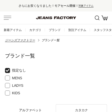
さらにお安くなりました！モアセール開催！
対象アイテム
新着アイテム
カテゴリ
ブランド
別注アイテム
スタッフスタ
ジーンズファクトリー
ブランド一覧
ブランド一覧
指定なし
MENS
LADYS
KIDS
アルファベット
カタカナ