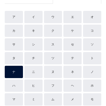
ア
イ
ウ
エ
オ
カ
キ
ク
ケ
コ
サ
シ
ス
セ
ソ
タ
チ
ツ
テ
ト
ナ
ニ
ヌ
ネ
ノ
ハ
ヒ
フ
ヘ
ホ
マ
ミ
ム
メ
モ