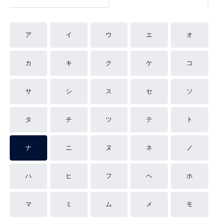
ア
イ
ウ
エ
オ
カ
キ
ク
ケ
コ
サ
シ
ス
セ
ソ
タ
チ
ツ
テ
ト
ナ
ニ
ヌ
ネ
ノ
ハ
ヒ
フ
ヘ
ホ
マ
ミ
ム
メ
モ