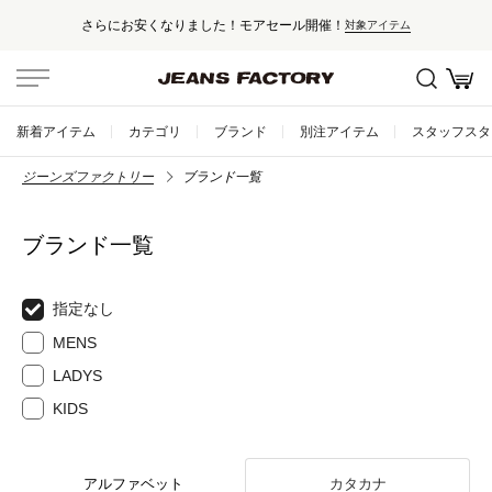
さらにお安くなりました！モアセール開催！
対象アイテム
新着アイテム
カテゴリ
ブランド
別注アイテム
スタッフスタ
ジーンズファクトリー
ブランド一覧
ブランド一覧
指定なし
MENS
LADYS
KIDS
アルファベット
カタカナ