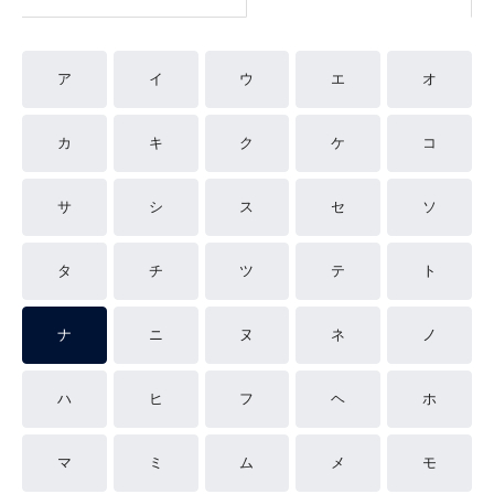
ア
イ
ウ
エ
オ
カ
キ
ク
ケ
コ
サ
シ
ス
セ
ソ
タ
チ
ツ
テ
ト
ナ
ニ
ヌ
ネ
ノ
ハ
ヒ
フ
ヘ
ホ
マ
ミ
ム
メ
モ