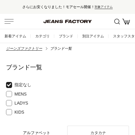
さらにお安くなりました！モアセール開催！
対象アイテム
新着アイテム
カテゴリ
ブランド
別注アイテム
スタッフスタ
ジーンズファクトリー
ブランド一覧
ブランド一覧
指定なし
MENS
LADYS
KIDS
アルファベット
カタカナ