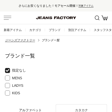
さらにお安くなりました！モアセール開催！
対象アイテム
新着アイテム
カテゴリ
ブランド
別注アイテム
スタッフスタ
ジーンズファクトリー
ブランド一覧
ブランド一覧
指定なし
MENS
LADYS
KIDS
アルファベット
カタカナ