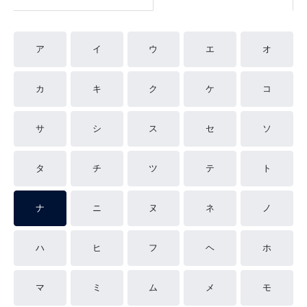
ア
イ
ウ
エ
オ
カ
キ
ク
ケ
コ
サ
シ
ス
セ
ソ
タ
チ
ツ
テ
ト
ナ
ニ
ヌ
ネ
ノ
ハ
ヒ
フ
ヘ
ホ
マ
ミ
ム
メ
モ