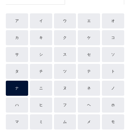
ア
イ
ウ
エ
オ
カ
キ
ク
ケ
コ
サ
シ
ス
セ
ソ
タ
チ
ツ
テ
ト
ナ
ニ
ヌ
ネ
ノ
ハ
ヒ
フ
ヘ
ホ
マ
ミ
ム
メ
モ