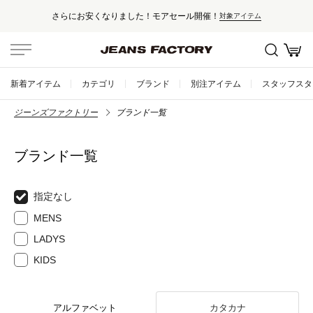
さらにお安くなりました！モアセール開催！
対象アイテム
新着アイテム
カテゴリ
ブランド
別注アイテム
スタッフスタ
ジーンズファクトリー
ブランド一覧
ブランド一覧
指定なし
MENS
LADYS
KIDS
アルファベット
カタカナ