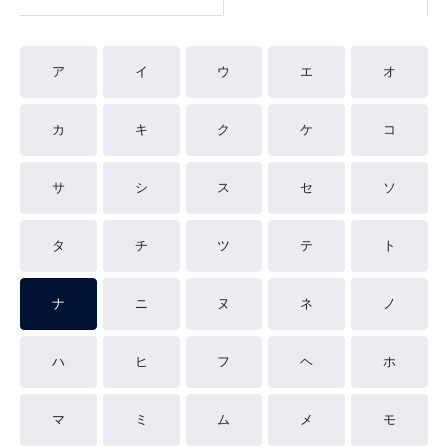
ア
イ
ウ
エ
オ
カ
キ
ク
ケ
コ
サ
シ
ス
セ
ソ
タ
チ
ツ
テ
ト
ナ
ニ
ヌ
ネ
ノ
ハ
ヒ
フ
ヘ
ホ
マ
ミ
ム
メ
モ