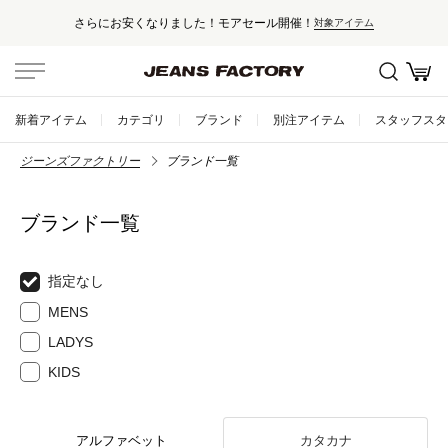
さらにお安くなりました！モアセール開催！
対象アイテム
新着アイテム
カテゴリ
ブランド
別注アイテム
スタッフスタ
ジーンズファクトリー
ブランド一覧
ブランド一覧
指定なし
MENS
LADYS
KIDS
アルファベット
カタカナ