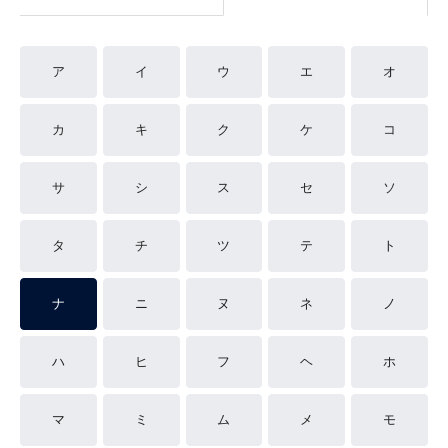
ア
イ
ウ
エ
オ
カ
キ
ク
ケ
コ
サ
シ
ス
セ
ソ
タ
チ
ツ
テ
ト
ナ
ニ
ヌ
ネ
ノ
ハ
ヒ
フ
ヘ
ホ
マ
ミ
ム
メ
モ