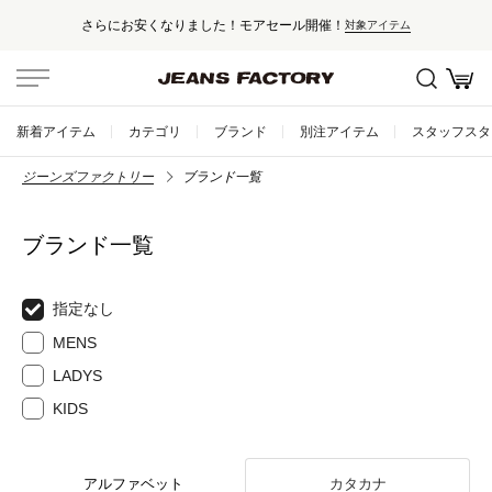
さらにお安くなりました！モアセール開催！
対象アイテム
新着アイテム
カテゴリ
ブランド
別注アイテム
スタッフスタ
ジーンズファクトリー
ブランド一覧
ブランド一覧
指定なし
MENS
LADYS
KIDS
アルファベット
カタカナ