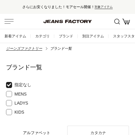
さらにお安くなりました！モアセール開催！
対象アイテム
新着アイテム
カテゴリ
ブランド
別注アイテム
スタッフスタ
ジーンズファクトリー
ブランド一覧
ブランド一覧
指定なし
MENS
LADYS
KIDS
アルファベット
カタカナ