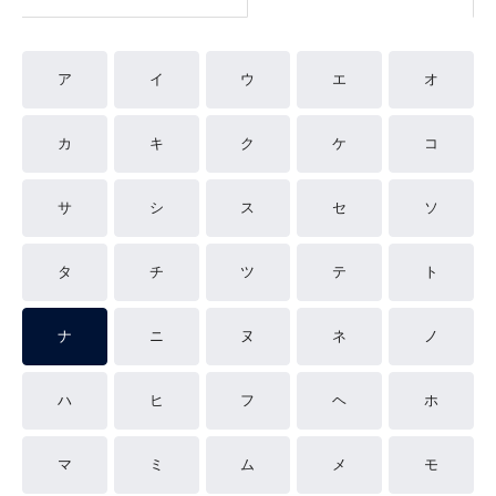
ア
イ
ウ
エ
オ
カ
キ
ク
ケ
コ
サ
シ
ス
セ
ソ
タ
チ
ツ
テ
ト
ナ
ニ
ヌ
ネ
ノ
ハ
ヒ
フ
ヘ
ホ
マ
ミ
ム
メ
モ