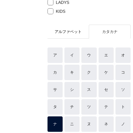
LADYS
KIDS
アルファベット
カタカナ
ア
イ
ウ
エ
オ
カ
キ
ク
ケ
コ
サ
シ
ス
セ
ソ
タ
チ
ツ
テ
ト
ナ
ニ
ヌ
ネ
ノ