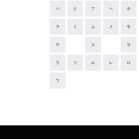
ハ
ヒ
フ
ヘ
ホ
マ
ミ
ム
メ
モ
ヤ
ユ
ヨ
ラ
リ
ル
レ
ロ
ワ