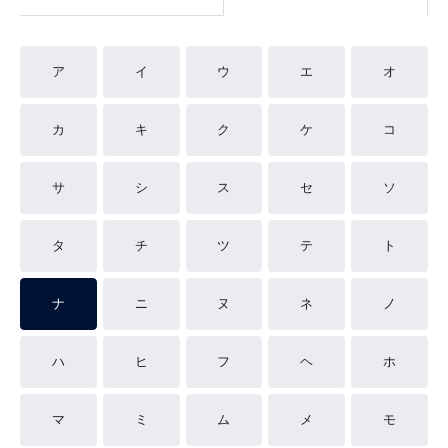
ア
イ
ウ
エ
オ
カ
キ
ク
ケ
コ
サ
シ
ス
セ
ソ
タ
チ
ツ
テ
ト
ナ
ニ
ヌ
ネ
ノ
ハ
ヒ
フ
ヘ
ホ
マ
ミ
ム
メ
モ