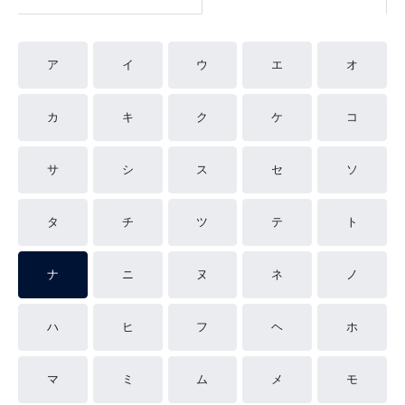
ア
イ
ウ
エ
オ
カ
キ
ク
ケ
コ
サ
シ
ス
セ
ソ
タ
チ
ツ
テ
ト
ナ
ニ
ヌ
ネ
ノ
ハ
ヒ
フ
ヘ
ホ
マ
ミ
ム
メ
モ