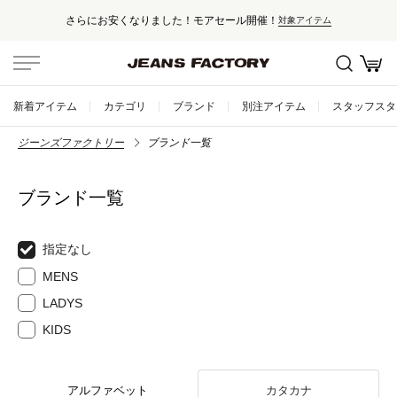
さらにお安くなりました！モアセール開催！
対象アイテム
新着アイテム
カテゴリ
ブランド
別注アイテム
スタッフスタ
ジーンズファクトリー
ブランド一覧
ブランド一覧
指定なし
MENS
LADYS
KIDS
アルファベット
カタカナ