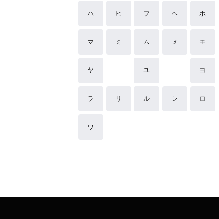
ハ
ヒ
フ
ヘ
ホ
マ
ミ
ム
メ
モ
ヤ
ユ
ヨ
ラ
リ
ル
レ
ロ
ワ