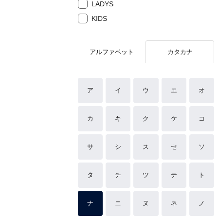
LADYS
KIDS
アルファベット
カタカナ
ア
イ
ウ
エ
オ
カ
キ
ク
ケ
コ
サ
シ
ス
セ
ソ
タ
チ
ツ
テ
ト
ナ
ニ
ヌ
ネ
ノ