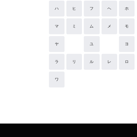
ハ
ヒ
フ
ヘ
ホ
マ
ミ
ム
メ
モ
ヤ
ユ
ヨ
ラ
リ
ル
レ
ロ
ワ