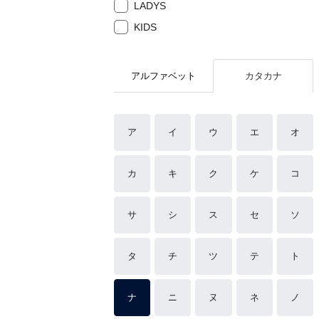
LADYS
KIDS
アルファベット
カタカナ
ア
イ
ウ
エ
オ
カ
キ
ク
ケ
コ
サ
シ
ス
セ
ソ
タ
チ
ツ
テ
ト
ナ
ニ
ヌ
ネ
ノ