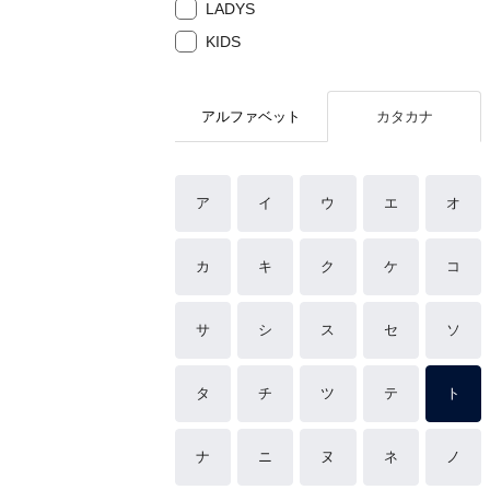
LADYS
KIDS
アルファベット
カタカナ
ア
イ
ウ
エ
オ
カ
キ
ク
ケ
コ
サ
シ
ス
セ
ソ
タ
チ
ツ
テ
ト
ナ
ニ
ヌ
ネ
ノ