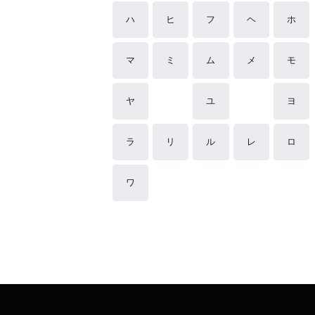
ハ
ヒ
フ
ヘ
ホ
マ
ミ
ム
メ
モ
ヤ
ユ
ヨ
ラ
リ
ル
レ
ロ
ワ