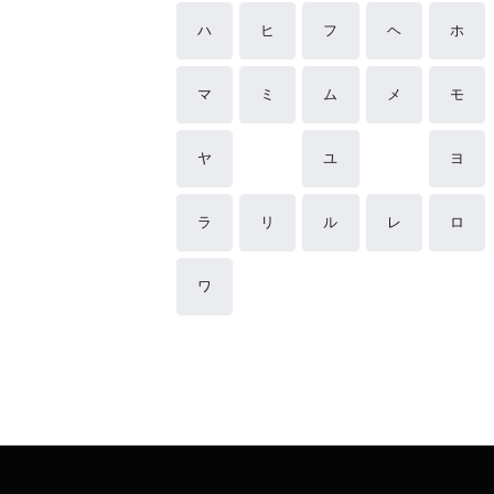
ハ
ヒ
フ
ヘ
ホ
マ
ミ
ム
メ
モ
ヤ
ユ
ヨ
ラ
リ
ル
レ
ロ
ワ