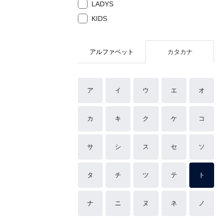
LADYS
KIDS
アルファベット
カタカナ
ア
イ
ウ
エ
オ
カ
キ
ク
ケ
コ
サ
シ
ス
セ
ソ
タ
チ
ツ
テ
ト
ナ
ニ
ヌ
ネ
ノ