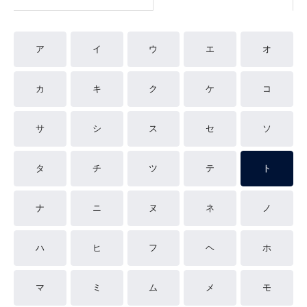
ア
イ
ウ
エ
オ
カ
キ
ク
ケ
コ
サ
シ
ス
セ
ソ
タ
チ
ツ
テ
ト
ナ
ニ
ヌ
ネ
ノ
ハ
ヒ
フ
ヘ
ホ
マ
ミ
ム
メ
モ