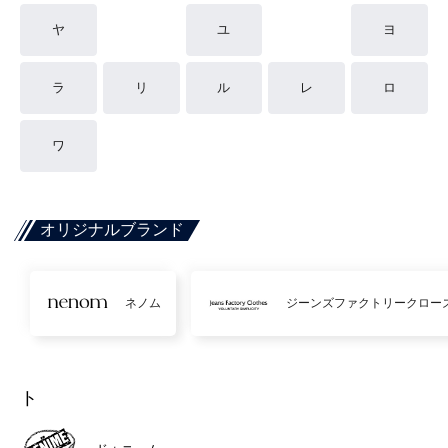
ヤ
ユ
ヨ
ラ
リ
ル
レ
ロ
ワ
オリジナルブランド
ネノム
ジーンズファクトリークロー
ト