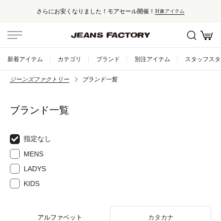
さらにお安くなりました！モアセール開催！
対象アイテム
新着アイテム
カテゴリ
ブランド
別注アイテム
スタッフスタ
ジーンズファクトリー
ブランド一覧
ブランド一覧
指定なし
MENS
LADYS
KIDS
アルファベット
カタカナ