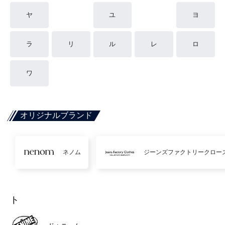
ヤ
ユ
ヨ
ラ
リ
ル
レ
ロ
ワ
オリジナルブランド
ネノム
ジーンズファクトリークロー
ト