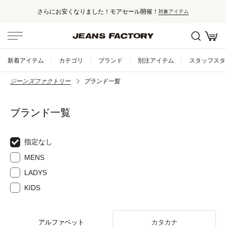
さらにお安くなりました！モアセール開催！
対象アイテム
新着アイテム
カテゴリ
ブランド
別注アイテム
スタッフスタ
ジーンズファクトリー
ブランド一覧
ブランド一覧
指定なし
MENS
LADYS
KIDS
アルファベット
カタカナ