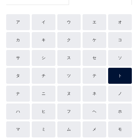
ア
イ
ウ
エ
オ
カ
キ
ク
ケ
コ
サ
シ
ス
セ
ソ
タ
チ
ツ
テ
ト
ナ
ニ
ヌ
ネ
ノ
ハ
ヒ
フ
ヘ
ホ
マ
ミ
ム
メ
モ