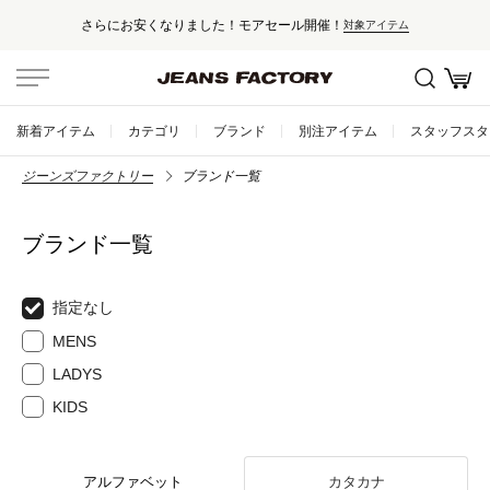
さらにお安くなりました！モアセール開催！
対象アイテム
新着アイテム
カテゴリ
ブランド
別注アイテム
スタッフスタ
ジーンズファクトリー
ブランド一覧
ブランド一覧
指定なし
MENS
LADYS
KIDS
アルファベット
カタカナ