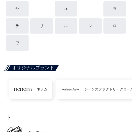
ヤ
ユ
ヨ
ラ
リ
ル
レ
ロ
ワ
オリジナルブランド
ネノム
ジーンズファクトリークロー
ト