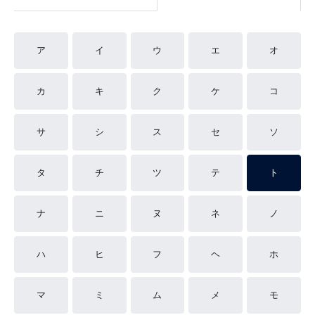
ア
イ
ウ
エ
オ
カ
キ
ク
ケ
コ
サ
シ
ス
セ
ソ
タ
チ
ツ
テ
ト
ナ
ニ
ヌ
ネ
ノ
ハ
ヒ
フ
ヘ
ホ
マ
ミ
ム
メ
モ