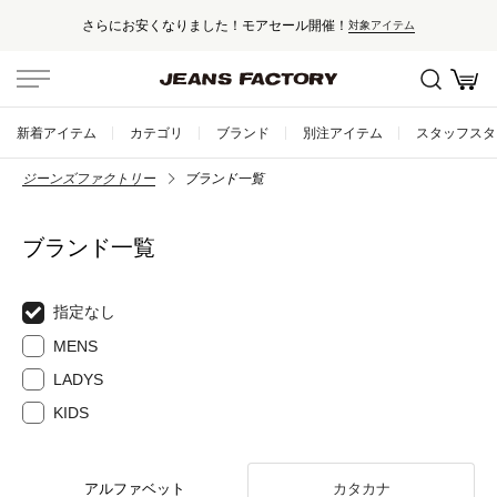
さらにお安くなりました！モアセール開催！
対象アイテム
新着アイテム
カテゴリ
ブランド
別注アイテム
スタッフスタ
ジーンズファクトリー
ブランド一覧
ブランド一覧
指定なし
MENS
LADYS
KIDS
アルファベット
カタカナ