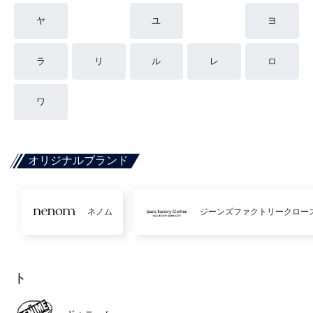
ヤ
ユ
ヨ
ラ
リ
ル
レ
ロ
ワ
オリジナルブランド
ネノム
ジーンズファクトリークロー
ト