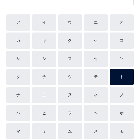
ア
イ
ウ
エ
オ
カ
キ
ク
ケ
コ
サ
シ
ス
セ
ソ
タ
チ
ツ
テ
ト
ナ
ニ
ヌ
ネ
ノ
ハ
ヒ
フ
ヘ
ホ
マ
ミ
ム
メ
モ