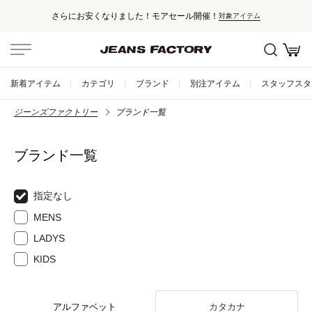
さらにお安くなりました！モアセール開催！
対象アイテム
新着アイテム
カテゴリ
ブランド
別注アイテム
スタッフスタ
ジーンズファクトリー
ブランド一覧
ブランド一覧
指定なし
MENS
LADYS
KIDS
アルファベット
カタカナ