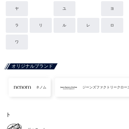
ヤ
ユ
ヨ
ラ
リ
ル
レ
ロ
ワ
オリジナルブランド
ネノム
ジーンズファクトリークロー
ト