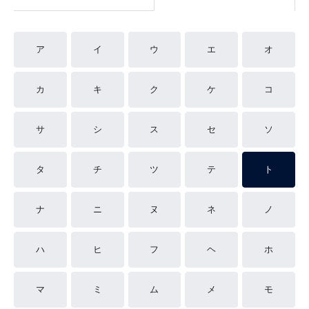
ア
イ
ウ
エ
オ
カ
キ
ク
ケ
コ
サ
シ
ス
セ
ソ
タ
チ
ツ
テ
ト
ナ
ニ
ヌ
ネ
ノ
ハ
ヒ
フ
ヘ
ホ
マ
ミ
ム
メ
モ