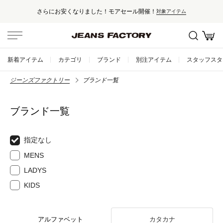
さらにお安くなりました！モアセール開催！
対象アイテム
新着アイテム
カテゴリ
ブランド
別注アイテム
スタッフスタ
ジーンズファクトリー
ブランド一覧
ブランド一覧
指定なし
MENS
LADYS
KIDS
アルファベット
カタカナ