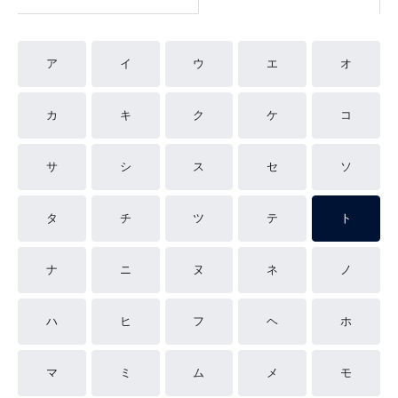
ア
イ
ウ
エ
オ
カ
キ
ク
ケ
コ
サ
シ
ス
セ
ソ
タ
チ
ツ
テ
ト
ナ
ニ
ヌ
ネ
ノ
ハ
ヒ
フ
ヘ
ホ
マ
ミ
ム
メ
モ