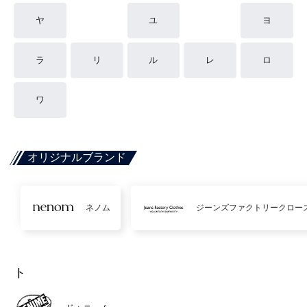
ヤ
ユ
ヨ
ラ
リ
ル
レ
ロ
ワ
オリジナルブランド
ネノム
ジーンズファクトリークロー
ト