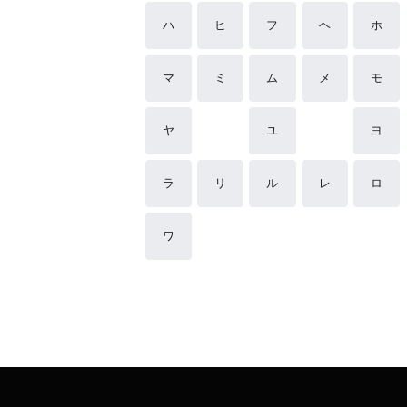
ハ
ヒ
フ
ヘ
ホ
マ
ミ
ム
メ
モ
ヤ
ユ
ヨ
ラ
リ
ル
レ
ロ
ワ