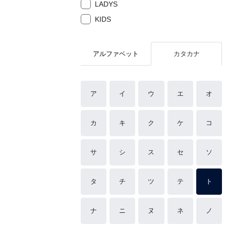
LADYS
KIDS
アルファベット
カタカナ
ア
イ
ウ
エ
オ
カ
キ
ク
ケ
コ
サ
シ
ス
セ
ソ
タ
チ
ツ
テ
ト
ナ
ニ
ヌ
ネ
ノ